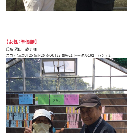
【女性：準優勝】
氏名：粟田 静子 様
スコア：里OUT25 里IN26 森OUT28 白樺21 トータル102 ハンデ2