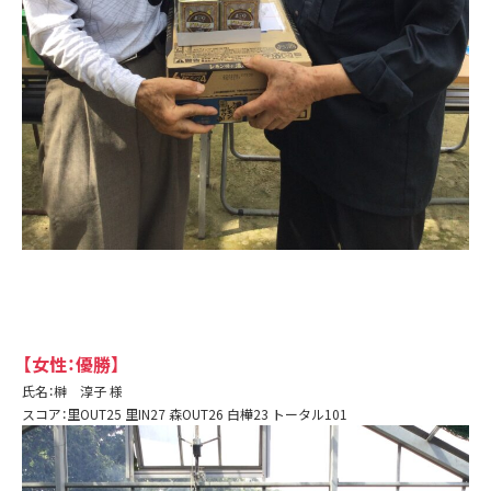
【女性：優勝】
氏名：榊 淳子 様
スコア：里OUT25 里IN27 森OUT26 白樺23 トータル101