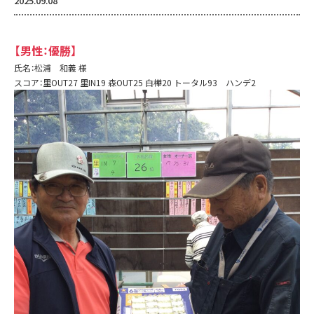
2025.09.08
【男性：優勝】
氏名：松浦 和義 様
スコア：里OUT27 里IN19 森OUT25 白樺20 トータル93 ハンデ2