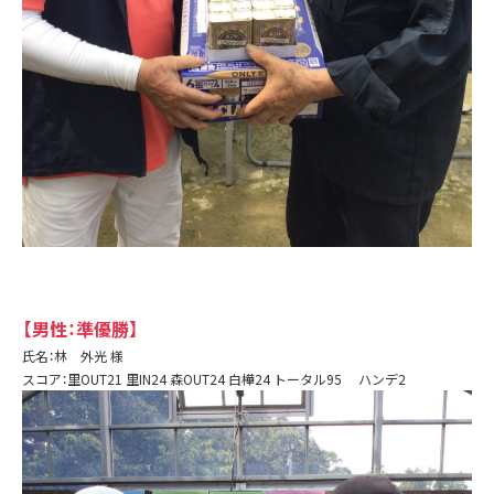
【男性：準優勝】
氏名：林 外光 様
スコア：里OUT21 里IN24 森OUT24 白樺24 トータル95 ハンデ2