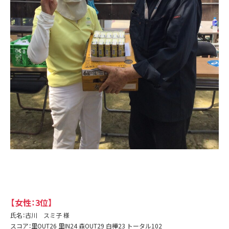
【女性：3位】
氏名：古川 スミ子 様
スコア：里OUT26 里IN24 森OUT29 白樺23 トータル102