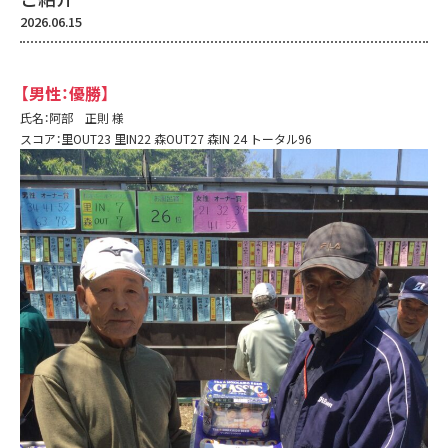
2026.06.15
【男性：優勝】
氏名：阿部 正則 様
スコア：里OUT23 里IN22 森OUT27 森IN 24 トータル96