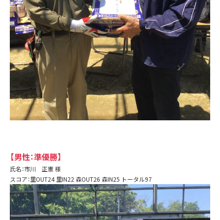
【男性：準優勝】
氏名：市川 正憲 様
スコア：里OUT24 里IN22 森OUT26 森IN25 トータル97