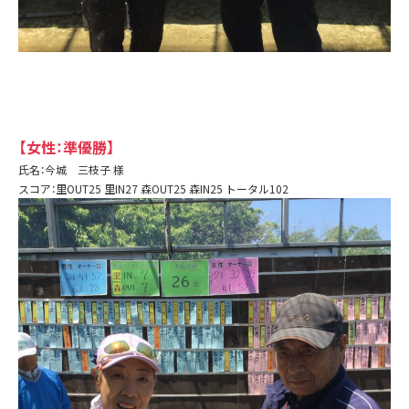
【女性：準優勝】
氏名：今城 三枝子 様
スコア：里OUT25 里IN27 森OUT25 森IN25 トータル102