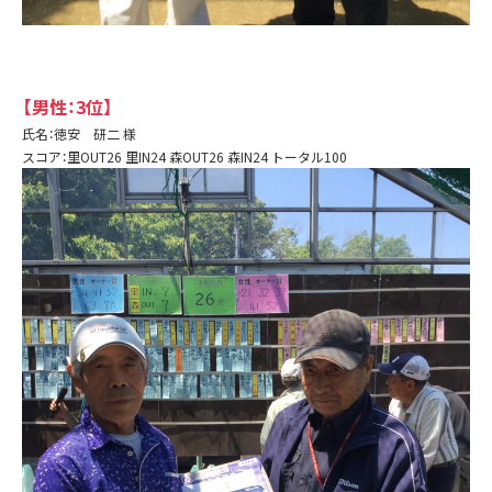
【男性：3位】
氏名：徳安 研二 様
スコア：里OUT26 里IN24 森OUT26 森IN24 トータル100