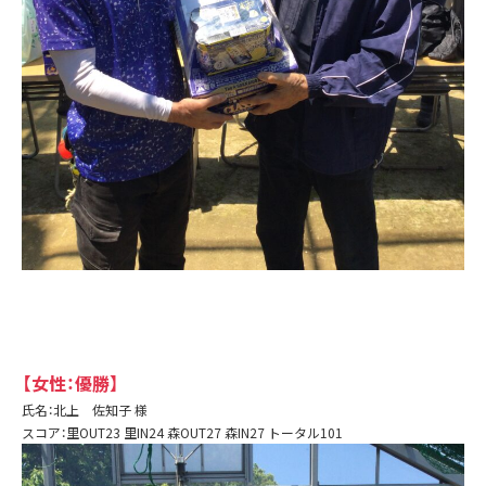
【女性：優勝】
氏名：北上 佐知子 様
スコア：里OUT23 里IN24 森OUT27 森IN27 トータル101