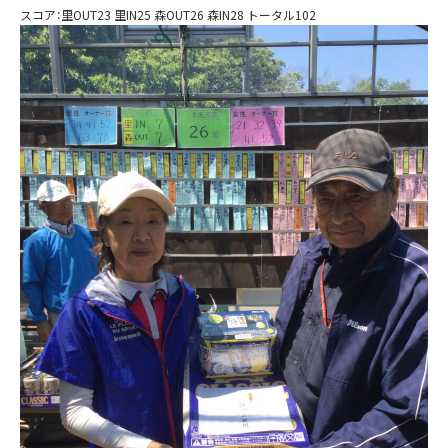
スコア：里OUT23 里IN25 森OUT26 森IN28 トータル102