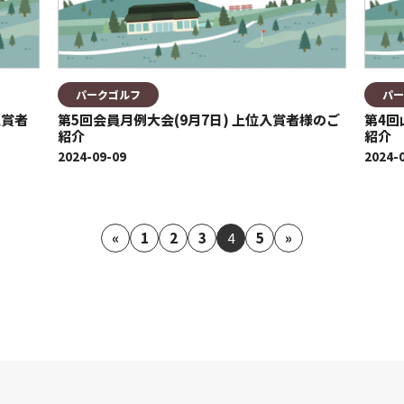
パークゴルフ
パー
入賞者
第5回会員月例大会(9月7日) 上位入賞者様のご
第4回
紹介
紹介
2024-09-09
2024-
«
1
2
3
4
5
»