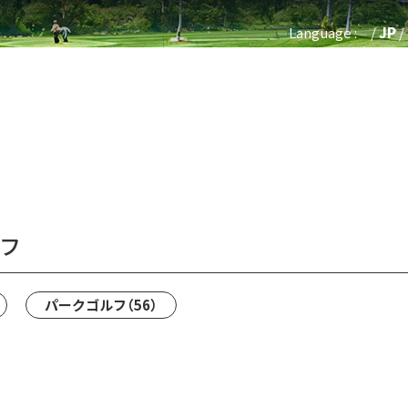
Language :
JP
TOP
天然温泉・サウナ
レストラン
フ
パークゴルフ
（56）