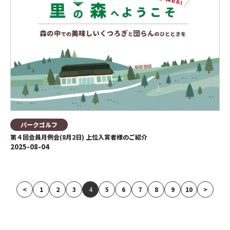
パークゴルフ
第４回会員月例会(8月2日) 上位入賞者様のご紹介
2025-08-04
4
<
1
2
3
5
6
7
8
9
10
>